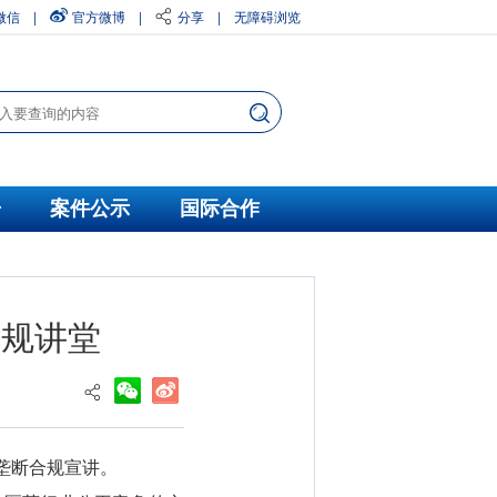
微信
|
官方微博
|
分享
|
无障碍浏览
告
案件公示
国际合作
合规讲堂
垄断合规宣讲。