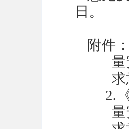
日。
附件
量
求
2.
量
求