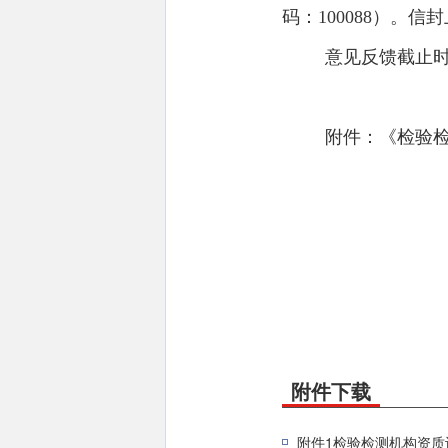
码：100088）。
意见反馈截止时间
附件：《检验
附件下载
附件1检验检测机构资质