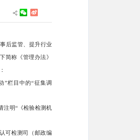
中事后监管、提升行业
下简称《管理办法》
：
动”栏目中的“征集调
主题请注明“《检验检测机
局认可检测司（邮政编