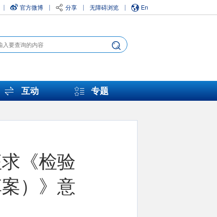
官方微博
分享
无障碍浏览
En
|
|
|
|
互动
专题
征求《检验
草案）》意