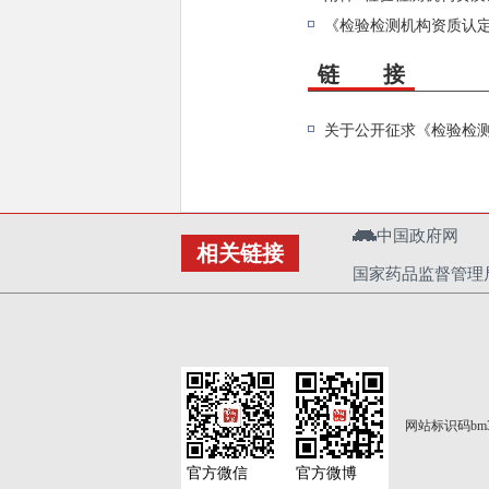
《检验检测机构资质认定
链 接
关于公开征求《检验检测
中国政府网
相关链接
国家药品监督管理
网站标识码bm3
官方微信
官方微博