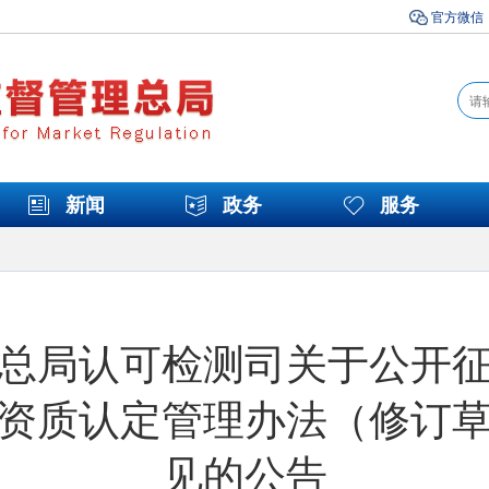
官方微信
新闻
政务
服务
总局认可检测司关于公开
资质认定管理办法（修订
见的公告