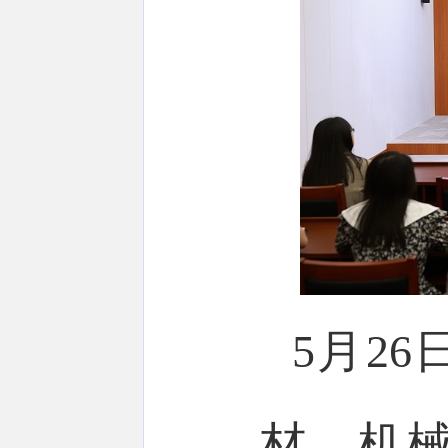
5月2
材、机