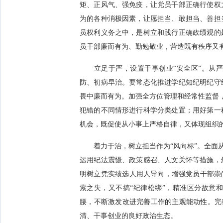
矩、正风气、强免疫，让党员干部正确行使权
为的各种消极因素，让愿担当、敢担当、善担
员权利义务之中，是树立和践行正确政绩观的
员干部廉而有为、勤勉敬业，营造既有秩序又
立足于严，设置干事创业“安全区”。从严
防、初病早治。要常态化推进学纪知纪明纪守
畏中廉而有为。加强全方位管理和经常性监督，
犯错的不同情形进行科学分类处置；用好第一
机会，既促使从小事上严格自律，又体现组织
着力于治，树立担当作为“风向标”。全面从
运用纪法震慑、政策感召、人文关怀等措施，
明树立凭实绩选人用人导向，增强党员干部崇
索之失，又不搞“纪律松绑”，精准区分故意
腰，不断激发改进完善工作的主观能动性。完善
清、干事创业的良好政治生态。