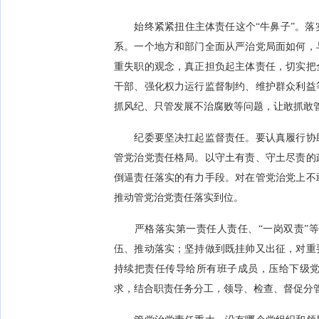
始终紧紧扭住主体责任这个“牛鼻子”。落
系。一个地方和部门全面从严治党局面如何，
重失职的观念，真正担负起主体责任，切实把
干部、强化权力运行监督制约、维护群众利益
抓风纪、只管发展不治腐败等问题，让敢抓敢
纪委要坚决扛起监督责任。要认真履行协助
管党治党责任格局。以守土有责、守土尽责的
倒逼责任落实的有力手段。对在管党治党上不
推动管党治党责任落实到位。
严格落实第一责任人责任、“一岗双责”等
伍、推动落实；坚持做到既挂帅又出征，对重
持续把责任传导给所有班子成员，压给下级党
求，结合职责任务分工，领导、检查、督促分管