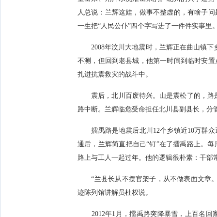
人总说：兰辉这娃，做事不整虚的，有啥子问
任副县长3年间，兰辉有
一生把“人民公仆”四个字写进了一件件实事里
内建成1800多公里通乡
2008年汶川大地震时，兰辉正在曲山镇下乡
不测，但回到老县城，他第一时间到临时安置
扎进抗震救灾的战斗中。
多个电话号码，其中很多
接帮助过近200名学生
震后，北川百废待兴。山是震松了的，路是震坏
路中断。兰辉临危受命担任北川县副县长，分
擂禹路是地震后北川12个乡镇近10万群众
人们留下了宝贵的精神财
通后，兰辉简直把自己“钉”在了擂禹路上。
路上与工人一起过年。他的逻辑很朴素：干部
众的生活困难党员干部，
“兰县长从不摆官架子，从不做表面文章。
取奋进力量。兰辉事迹陈
迹陈列馆讲解员杜权说。
2012年1月，擂禹路突降暴雪，上百名回