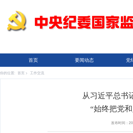
党员干部要学习他信念坚
牢固树立宗旨意识，自觉
首页
要闻动态
党
好干部兰辉同志学习的批示
你的位置:
首页
>
工作交流
从习近平总书
全。他惦记着那几个危险
“始终把党
在百姓心里留下了一个沉
发布时间：20
大小道路，没有他没走过