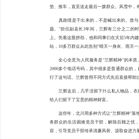
垫、推车，直至送走最后一拨群众。风雪中，有
真政绩是干出来的，不是喊出来的。曾与兰
子茶、高山腊肉等特产搭
题。”担任副县长3年间，兰辉有三分之二的时
上。凭着这股拼劲，他和同事们在灾后5年内建
站，10多万群众从此告别“晴天一身灰、雨天一
全心全意为人民服务是“兰辉精神”的本质
2000多个电话号码，其中很多是普通群众的
行了这句话。兰辉曾用不同方式先后直接帮助过
兰辉走后，几乎没留下什么私人物品，衣服
给人们留下了宝贵的精神财富。
这些年，北川用多种方式让“兰辉精神”落地
务群众的生活困难党员干部，解除后顾之忧，
容，引导党员干部传承清廉风骨、汲取奋进力