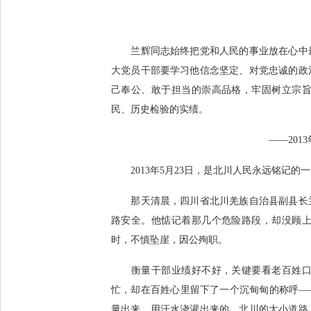
他不图虚名、不做虚功，
兰辉同志始终把党和人民的事业放在心中最
，但回到老县城，他第一
大党员干部要学习他信念坚定、对党忠诚的政
己奉公、敢于担当的崇高品格，牢固树立宗
民、历史检验的实绩。
断。兰辉临危受命担任北
——2013
2013年5月23日，是北川人民永远铭记的
兰辉简直把自己“钉”在
那天清晨，四川省北川羌族自治县副县长兰
朴素：干部常走危险路，
路安全。他惦记着那几个危险路段，却没顾
时，不慎坠崖，因公殉职。
馆讲解员杜权说。
衡量干部业绩好不好，关键要看老百姓口碑
忙，却在百姓心里留下了一个沉甸甸的称呼—
车，直至送走最后一拨群
量出来、用汗水浇灌出来的。北川的大小道路