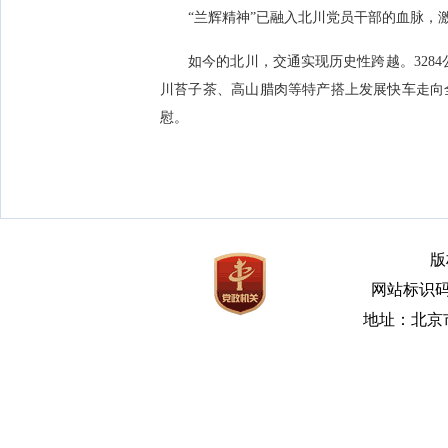
“兰辉精神”已融入北川党员干部的血脉，激
如今的北川，交通实现历史性跨越。3284公
川苔子茶、高山腊肉等特产搭上发展快车走向
慰。
版
网站标识码bm
地址：北京市