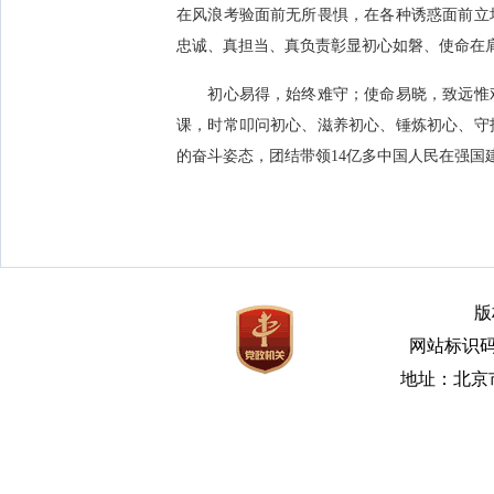
在风浪考验面前无所畏惧，在各种诱惑面前立
忠诚、真担当、真负责彰显初心如磐、使命在
初心易得，始终难守；使命易晓，致远惟艰
课，时常叩问初心、滋养初心、锤炼初心、守
的奋斗姿态，团结带领14亿多中国人民在强国
版
网站标识码bm
地址：北京市