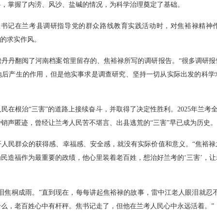
料，掌握了内涝、风沙、盐碱的情况，为科学治理奠定了基础。
总书记在兰考县调研指导党的群众路线教育实践活动时，对焦裕禄精神
”的求实作风。
丹翻阅了河南档案馆里留存的、焦裕禄所写的调研报告。“很多调研报
地后产生的作用，但是他实事求是调查研究、坚持一切从实际出发的科学
根治“三害”的道路上接续奋斗，并取得了决定性胜利。2025年兰考全县
销声匿迹，曾经让兰考人民苦不堪言、出县逃荒的“三害”早已成为历史。
民群众的获得感、幸福感、安全感，就没有实际价值和意义。“焦裕禄
民造福作为最重要的政绩，他心里装着老百姓，想治好兰考的‘三害’，
焦桐成雨。”直到现在，每每讲起焦裕禄的故事，雷中江老人眼泪就忍不
么，老百姓心中有杆秤。焦书记走了，但他在兰考人民心中永远活着。”