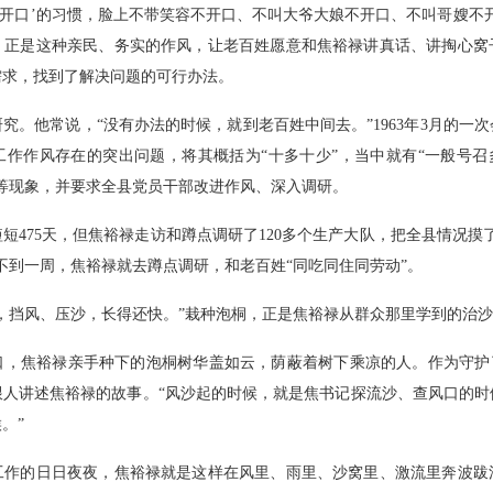
开口’的习惯，脸上不带笑容不开口、不叫大爷大娘不开口、不叫哥嫂不开
，正是这种亲民、务实的作风，让老百姓愿意和焦裕禄讲真话、讲掏心窝
需求，找到了解决问题的可行办法。
他常说，“没有办法的时候，就到老百姓中间去。”1963年3月的一
作作风存在的突出问题，将其概括为“十多十少”，当中就有“一般号召
等现象，并要求全县党员干部改进作风、深入调研。
75天，但焦裕禄走访和蹲点调研了120多个生产大队，把全县情况摸
不到一周，焦裕禄就去蹲点调研，和老百姓“同吃同住同劳动”。
挡风、压沙，长得还快。”栽种泡桐，正是焦裕禄从群众那里学到的治沙
焦裕禄亲手种下的泡桐树华盖如云，荫蔽着树下乘凉的人。作为守护了“
跟人讲述焦裕禄的故事。“风沙起的时候，就是焦书记探流沙、查风口的时
。”
的日日夜夜，焦裕禄就是这样在风里、雨里、沙窝里、激流里奔波跋