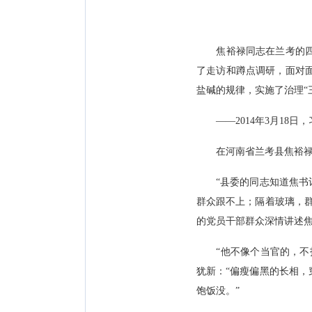
焦裕禄同志在兰考的四百
了走访和蹲点调研，面对
盐碱的规律，实施了治理“
——2014年3月18日
在河南省兰考县焦裕禄同
“县委的同志知道焦书记
群众跟不上；隔着玻璃，
的党员干部群众深情讲述
“他不像个当官的，不打
犹新：“偏瘦偏黑的长相
饱饭没。”