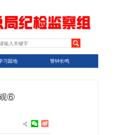
学习园地
警钟长鸣
观⑥