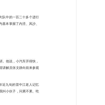
大队中的一百二十多个进行
内基本掌握了内涝、风沙、
研。他说，小汽车开得快，
馆讲解员张文静向前来参观
年近九旬的雷中江老人记忆
我叫小伙子，问累不累、吃