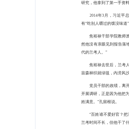
研究，他拿到了第一手资
2014年3月，习近平
有“吃别人嚼过的馍没味道
焦裕禄干部学院教师澹丹
然他没有亲眼见到报告落
代的兰考人。”
焦裕禄去世后，兰考人民在
亩森林织就绿毯，内涝风沙
党员干部的政绩，离开人
开展调研，正是因为他把为
姓满意。”孔留根说。
“百姓谁不爱好官？把泪
兰考时间不长，但他干了什