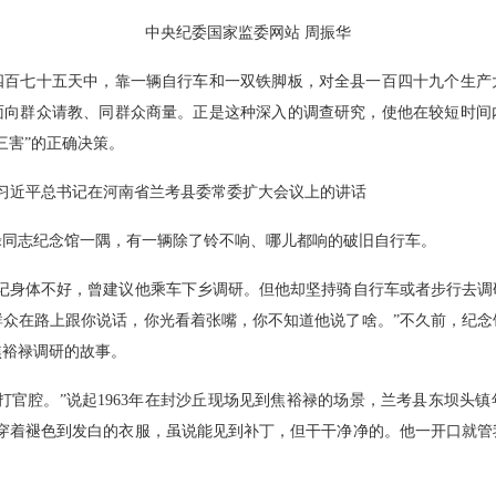
中央纪委国家监委网站 周振华
七十五天中，靠一辆自行车和一双铁脚板，对全县一百四十九个生产
面向群众请教、同群众商量。正是这种深入的调查研究，使他在较短时间
三害”的正确决策。
，习近平总书记在河南省兰考县委常委扩大会议上的讲话
志纪念馆一隅，有一辆除了铃不响、哪儿都响的破旧自行车。
身体不好，曾建议他乘车下乡调研。但他却坚持骑自行车或者步行去调
群众在路上跟你说话，你光看着张嘴，你不知道他说了啥。”不久前，纪念
焦裕禄调研的故事。
官腔。”说起1963年在封沙丘现场见到焦裕禄的场景，兰考县东坝头镇
，穿着褪色到发白的衣服，虽说能见到补丁，但干干净净的。他一开口就管