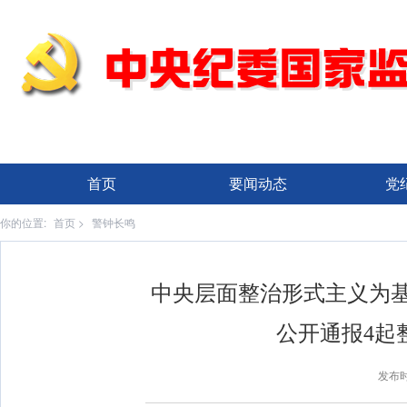
首页
要闻动态
党
你的位置:
首页
>
警钟长鸣
中央层面整治形式主义为
公开通报4起
发布时