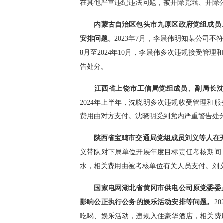
在其他严重违纪违法问题，被开除党籍、开除
内蒙古自治区包头市九原区政府党组成员
安排问题。
2023年7月，李晨伟明知某公司
8月至2024年10月，李晨伟多次违规接受
告处分。
江西省上饶市工信局党组成员、副局长沈
2024年上半年，沈晓明多次违规收受管理和服
费用由对方支付。沈晓明受到党内严重警告处
陕西省宝鸡市交通局党组成员刘义等人在开
义带队对下属单位开展年度目标责任考核期间
水，相关费用由被考核单位有关人员支付。刘
国家电网湖北省黄冈市供电公司原党委委
影响公正执行公务的娱乐活动安排等问题。
2
吃喝、娱乐活动，违规入住豪华酒店，相关费