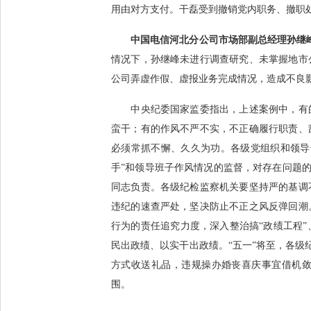
用由对方支付。干磊受到撤销党内职务、撤职
中国电信河北分公司市场部副总经理孙继
情况下，孙继峰未进行调查研究、未掌握地市
公司弄虚作假、虚报业务完成情况，造成不良
中央纪委国家监委指出，上述案例中，有的
蛮干；有的作风不严不实，不正确履行职责、
必须常抓不懈、久久为功。各级党组织和领导
手”和领导班子作风情况的监督，对存在问题的
同志负责。各级纪检监察机关要坚持严的基调
违纪的速查严处，坚决防止不正之风反弹回潮
行为的责任追究力度，深入整治搞“政绩工程
民出政绩、以实干出政绩。“五一”将至，各级纪
方式收送礼品，违规操办婚丧喜庆事宜借机
围。