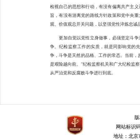
检视自己的思想和行动，有没有偏离共产主义
旨，有没有游离党的路线方针政策和党中央重
观、价值观总开关问题，以坚强党性淬炼忠诚
更加自觉以党性立身做事，必须坚定斗争意
争。纪检监察工作的实质，就是同影响党的
争，斗争是天然的品格、工作的常态。当前，
是艰险越向前。”纪检监察机关和广大纪检监
从严治党和反腐败斗争进行到底。
版
网站标识码bm
地址：北京市