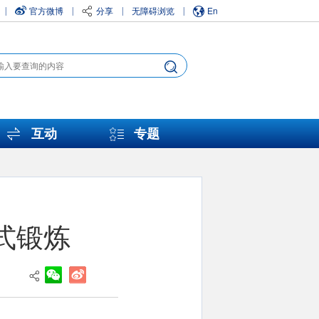
官方微博
分享
无障碍浏览
En
|
|
|
|
互动
专题
式锻炼