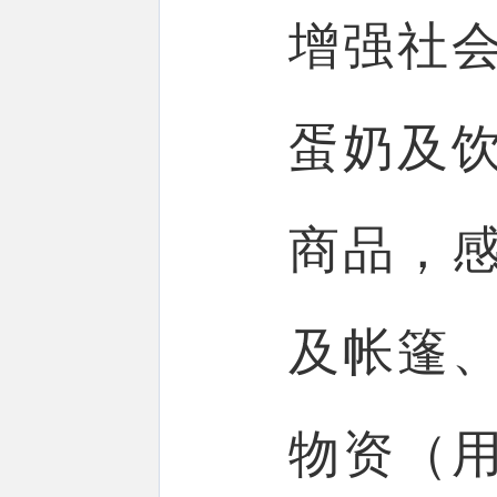
增强社
蛋奶及
商品，
及帐篷
物资（