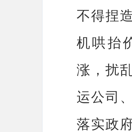
不得捏
机哄抬
涨，扰
运公司
落实政