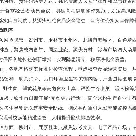
范讲解、责任约谈等方式，强化后厨人员安全操作和应急处置
开食堂经营者动员会议，明确高考供餐操作规范，划定高风
落实自查制度，从源头杜绝食品安全隐患，全方位夯实安全保障
场秩序
频风险隐患，贺州市、玉林市玉州区、北海市海城区、百色靖
排查，聚焦校内食堂、周边业态、源头食材、涉考市场四大场
时保留各地特色创新举措，实现隐患清零、秩序净化全覆盖。
面，各地严格落实标准化检查流程，重点核查食品经营资质、
品留样、餐具消杀、后厨环境卫生等关键内容，严查过期变质食
、野生菌、鲜黄花菜等高危食材上桌，严控生冷凉菜、湿米粉等
短板，钦州市创新开展“零点突击行动”，直奔米粉生产企业进
从考生早餐源头筑牢安全防线。德保县创新引入AI智能监控系
实现科技赋能精准监管，大幅提升隐患排查效率。
治方面，柳州市、鹿寨县重点聚焦涉考文具、电子产品市场，