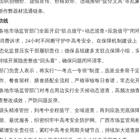
击哄抬物价、虚假宣传、价格欺诈、违规推销“提分文具”等乱
断作弊器材流通链条。
防线
各地市场监管部门全面开启“驻点值守+动态巡查+应急值守”闭
消费诉求，24小时不间断守护中高考安全。在保障机制建设上
常态化监督压实干部履职责任；德保县组建多支驻点保障小组，
持续开展隐患整改“回头看”，确保问题闭环清零。
部门负责人表示，将实行“一考点一专班”制度，选派业务骨干
作、餐食留样、膳食搭配全流程，严格审核每日食谱，常态化
各地市场监管部门对考点周边实行全天候动态巡查，高频次抽
查整改成效，严防问题反弹。
源头精准管控，到考中全程值守、全域巡查，再到应急兜底保
措、最优服务，织密织牢中高考安全防护网。广西市场监管局
紧绷安全责任弦，紧盯中高考全周期关键节点，持续加大巡查