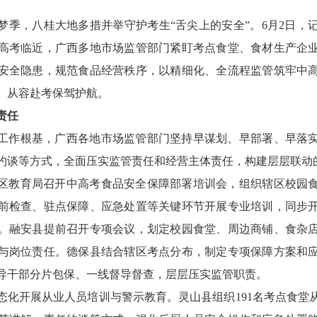
梦季，八桂大地多措并举守护考生“舌尖上的安全”。6月2日，
高考临近，广西多地市场监管部门紧盯考点食堂、食材生产企
安全隐患，规范食品经营秩序，以精细化、全流程监管筑牢中
、从容赴考保驾护航。
管责任
工作根基，广西各地市场监管部门坚持早谋划、早部署、早落
约谈等方式，全面压实监管责任和经营主体责任，构建层层联动
区教育局召开中高考食品安全保障部署培训会，组织辖区校园
前检查、驻点保障、应急处置等关键环节开展专业培训，同步
。融安县提前召开专项会议，划定校园食堂、周边商铺、食杂
与岗位责任。德保县结合辖区考点分布，制定专项保障方案和
导干部分片包保、一线督导督查，层层压实监管职责。
态化开展从业人员培训与警示教育。灵山县组织191名考点食堂