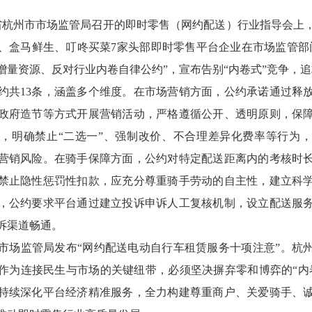
江省杭州市市场监管局召开的即时零售（网约配送）行业指导会上
、盒马鲜生、叮咚买菜7家头部即时零售平台企业在市场监管部
增量资源、反对行业内卷自律公约”，宣布告别“内卷式”竞争，
13条，涵盖多个维度。在市场营销方面，公约承诺通过释
政府造节等方式开展营销活动，严格遵循公开、透明原则，保
，明确禁止“二选一”、强制改价、不合理差异化费率等行为
营销风险。在骑手保障方面，公约对特定配送距离内的考核时
禁止隐性惩罚性扣款，应充分尊重骑手劳动的自主性，建立科
，公约要求平台通过建立投诉申诉人工复核机制，设立配送服
诉渠道畅通。
监管局发布“网约配送电动自行车租赁服务十项注意”。杭
作为连接民生与市场的关键纽带，必须坚决摒弃零和博弈的“内
持续深化平台经济精准服务，全力构建尊重商户、关爱骑手、