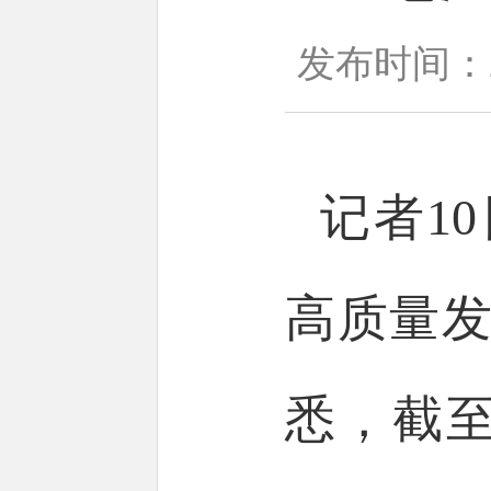
发布时间：20
记者1
高质量发
悉，截至