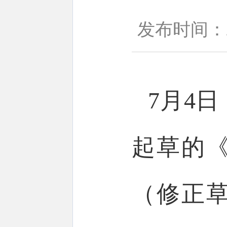
发布时间：20
7月4
起草的
（修正