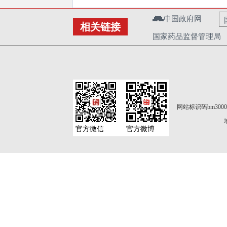
中国政府网
相关链接
国家药品监督管理局
网站标识码bm3000
官方微信
官方微博