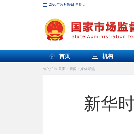
2026年08月09日 星期天
首页
机构
首页
新闻
媒体聚焦
你的位置:
>
>
新华