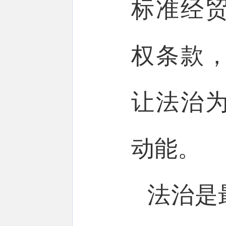
标准经
权条款
让法治
动能。
法治是