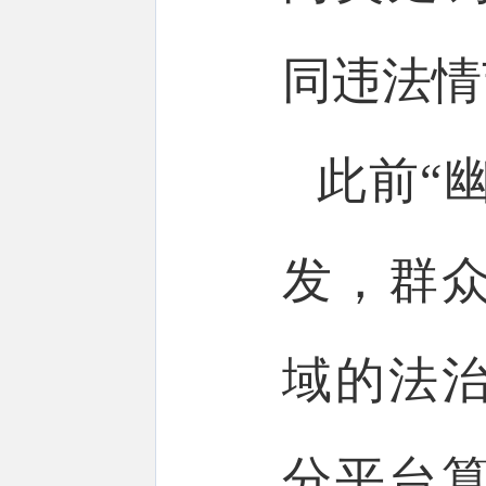
同违法情
此前“
发，群
域的法
分平台