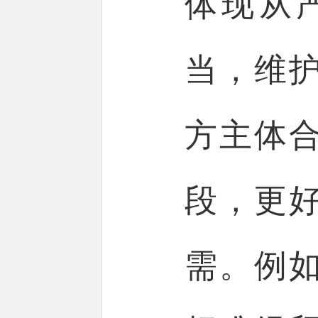
体现从
当，维
方主体
段，更
需。例