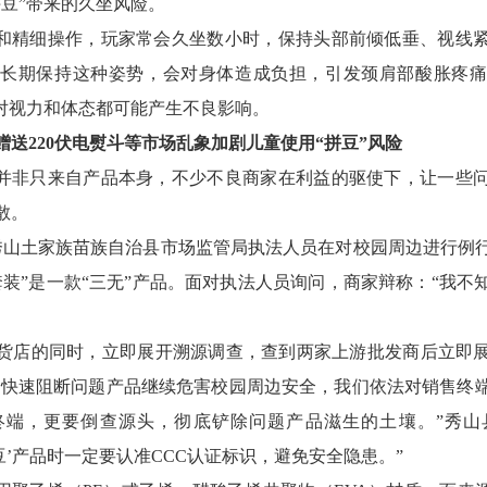
拼豆”带来的久坐风险。
注和精细操作，玩家常会久坐数小时，保持头部前倾低垂、视线
长期保持这种姿势，会对身体造成负担，引发颈肩部酸胀疼
，对视力和体态都可能产生不良影响。
赠送220伏电熨斗等市场乱象加剧儿童使用“拼豆”风险
患并非只来自产品本身，不少不良商家在利益的驱使下，让一些
散。
秀山土家族苗族自治县市场监管局执法人员在对校园周边进行例
套装”是一款“三无”产品。面对执法人员询问，商家辩称：“我不
货店的同时，立即展开溯源调查，查到两家上游批发商后立即
“为快速阻断问题产品继续危害校园周边安全，我们依法对销售终
终端，更要倒查源头，彻底铲除问题产品滋生的土壤。”秀山
豆’产品时一定要认准CCC认证标识，避免安全隐患。”