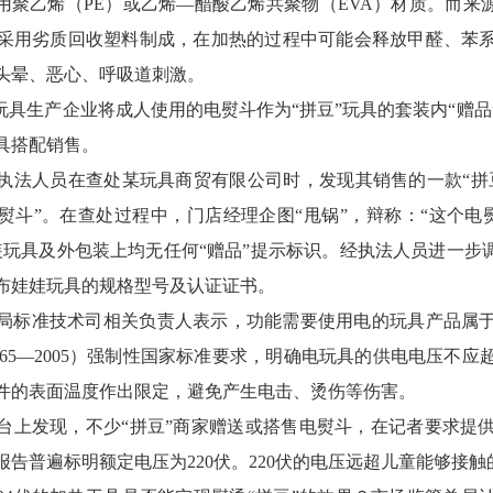
采用聚乙烯（PE）或乙烯—醋酸乙烯共聚物（EVA）材质。而来
采用劣质回收塑料制成，在加热的过程中可能会释放甲醛、苯
头晕、恶心、呼吸道刺激。
”玩具生产企业将成人使用的电熨斗作为“拼豆”玩具的套装内“赠
具搭配销售。
执法人员在查处某玩具商贸有限公司时，发现其销售的一款“拼
电熨斗”。在查处过程中，门店经理企图“甩锅”，辩称：“这个电
装玩具及外包装上均无任何“赠品”提示标识。经执法人员进一步调
布娃娃玩具的规格型号及认证证书。
局标准技术司相关负责人表示，功能需要使用电的玩具产品属
9865—2005）强制性国家标准要求，明确电玩具的供电电压不应
件的表面温度作出限定，避免产生电击、烫伤等伤害。
台上发现，不少“拼豆”商家赠送或搭售电熨斗，在记者要求提供
告普遍标明额定电压为220伏。220伏的电压远超儿童能够接