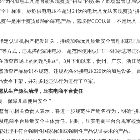
24伏的加热工具是否能实现熨烫“拼豆”的效果？市场监管总局
安全》标准、标称供电电压不超过24伏的电玩具无法实现熨烫‘拼
的电熨斗是用于熨烫织物的家电产品，需取得CCC认证，不是玩具
指定认证机构严把发证关，持续加强玩具质量安全管理和获证
赠品”等方式，违规搭配家用电器、超范围使用认证证书和标志等违
在筛查市场上的问题“拼豆”。3月下旬以来，贵州、广东、浙江
点筛查产品标识不规范、违规配备外接电压220伏的加热设备、冒
品责令下架，并对多起违法行为进行了立案。
，需从生产源头治理，压实电商平台责任
市场，保障儿童使用安全？
监督司相关负责人表示，将进一步规范生产销售行为，明确“拼
及电商平台质量安全主体责任。同时，压实电商平台合规审核
架处理不符合强制性国家标准或强制性产品认证要求的产品。