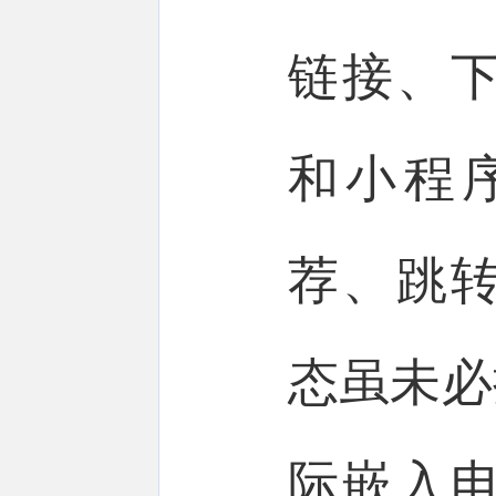
链接、
和小程
荐、跳
态虽未必
际嵌入