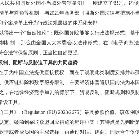
人民共和国反外国不当域外管辖条例》，则建立了识别、约谈
清单与豁免等机制。与2021年商务部《阻断外国法律与措施不
和个案清单上升为行政法规层级的体系化安排。
以得出一个“当然推论”：既然国务院能够以行政法规形式、基
制机制，那么由全国人大常委会以法律形式、在《电子商务
符合法律保留原则，正当性自然更强。
反制、阻断与反胁迫工具的共同趋势
在于为中国立法提供直接授权，而在于说明此类制度安排并非
、供应链排除和数字服务限制，主要经济体普遍以国内法为本
之，在地缘经济竞争加剧的背景下，贸易反制、阻断规则和反
常设工具。
工具》（Regulation (EU) 2023/2675）最具参照价值。
认定、磋商到采取欧盟回应措施的程序框架；其特点是先判断
欧盟或者成员国的主权选择，再通过对话、磋商、国际合作促