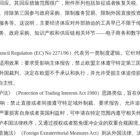
回应。其回应措施范围很广，附件所列包括加征或者恢复关税
、排除第三国参与政府采购、限制服务贸易、限制外国直接投
服务等。这说明，主要经济体应对外部胁迫的工具早已不限于
务、政府采购、知识产权和供应链相关环节——电子商务和数
cil Regulation (EC) No 2271/96）代表另一类制度逻
适用效果：要求受影响主体报告，禁止欧盟主体遵守特定第三
外国裁判、决定在欧盟不予承认和执行，并允许受损主体追偿
自主性。
Protection of Trading Interests Act 1980）思路
响：禁止直接或者间接遵守特定域外制裁、要求报告、允许
严重损害自身或者英国利益时，可申请在特定范围内遵守相关
护本国法律秩序，又通过授权或者豁免缓冲企业的双重合规困境
（Foreign Extraterritorial Measures Act）则从