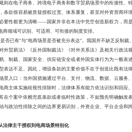
规则在电子商务、跨境电子商务和数字贸易场景中的衔接性、
，条款很容易被质疑授权过宽、体系重复，甚至对外资营商环
必要性都更为清晰——国家并非在本法中凭空创造新权力，而
电商领域可识别、可适用、可衔接的制度安排。
度是否已有”与“电商场景是否被充分表达”。我国并不缺乏反制裁
对外贸易法》《反外国制裁法》《对外关系法》及相关行政法
易、制裁、国家安全、供应链安全或者外国实体行为为一般表
型表达不足。因此，增设条款的主要价值不在于创造比既有法
场景入口：当外国措施通过平台、支付、物流、数据、云服务
电商主体实施歧视性排除时，法律体系有能力依法识别和回应
其在个案中依赖兜底条款或者临时性政策，不如预先明确触发
动与政治性排除之间的边界更易识别，外资企业、平台企业和
从法律主干授权到电商场景特别化