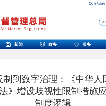
官方微信
新闻
政务
服务
反制到数字治理：《中华人
法》增设歧视性限制措施
制度逻辑