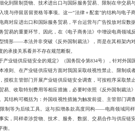
细化到限制货物、技术进出口与国际服务贸易、限制在华交易
入境与停留居留资格等事项。这一“法律＋配套”的结构与电子
电商对应进出口和国际服务贸易，平台运营与广告投放对应数
务贸易的重要环节。因此，在《电子商务法》中增设电商领域
型情形——本法并非突破《反外国制裁法》，而是在其框架内
度的承接关系看并不存在规范断裂。
院关于产业链供应链安全的规定》（国务院令第834号），针对外
本准则、在产业链供应链方面对我国采取歧视性禁止、限制或
，授权主管部门开展产业链供应链安全调查，可按程序采取禁
贸易、收取特别费用等相应措施，必要时依照《反外国制裁法
。其结构可概括为：外国歧视性措施为触发前提、主管部门调
限制等为后续工具。这与拟增条款高度同构——电商领域同
事实，同样牵涉货物、技术、服务、数据、交易合作与供应链
平衡。