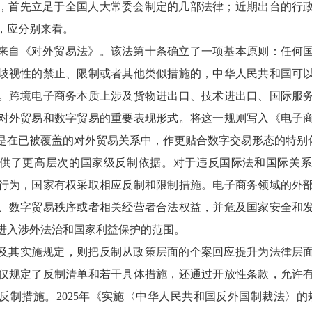
，首先立足于全国人大常委会制定的几部法律；近期出台的行
，应分别来看。
来自《对外贸易法》。该法第十条确立了一项基本原则：任何
歧视性的禁止、限制或者其他类似措施的，中华人民共和国可
。跨境电子商务本质上涉及货物进出口、技术进出口、国际服
对外贸易和数字贸易的重要表现形式。将这一规则写入《电子
是在已被覆盖的对外贸易关系中，作更贴合数字交易形态的特别
供了更高层次的国家级反制依据。对于违反国际法和国际关系
行为，国家有权采取相应反制和限制措施。电子商务领域的外
、数字贸易秩序或者相关经营者合法权益，并危及国家安全和
进入涉外法治和国家利益保护的范围。
及其实施规定，则把反制从政策层面的个案回应提升为法律层
仅规定了反制清单和若干具体措施，还通过开放性条款，允许
反制措施。2025年《实施〈中华人民共和国反外国制裁法〉的规