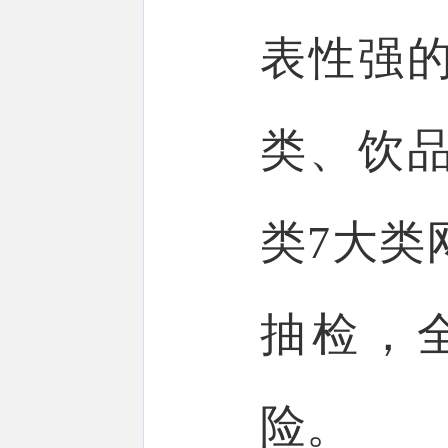
表性强
类、饮
类7大类
抽检，
险。