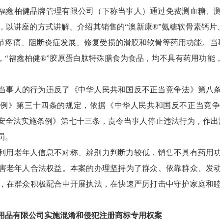
福鑫柏健品牌管理有限公司（下称当事人）通过免费测血糖、
，以讲座的方式讲解、介绍其销售的“澳新康®”氨糖软骨素钙片、
节疼痛、阻断炎症发展、修复受损的滑膜和软骨等药用功能。当事
，“福鑫柏健®”胶原蛋白肽特殊膳食为食品，均不具有药用功能
当事人的行为违反了《中华人民共和国反不正当竞争法》第八
例》第三十四条的规定，依据《中华人民共和国反不正当竞
安全法实施条例》第七十三条，责令当事人停止违法行为，作出没收
处罚。
利用老年人信息不对称、辨别力判断力较低，销售不具有药用
害老年人合法权益。本案的办理坚持为了群众、依靠群众、发
，在群众积极配合中开展执法，在快速严厉打击中守护家庭和
用品有限公司实施混淆和侵犯注册商标专用权案