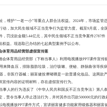
祉，维护“一老一小”等重点人群合法权益。2024年，市场监管
行动，加大民生领域不正当竞争行为监管力度。截至9月底，全
件，罚没款金额5.44亿元，其中民生领域不正当竞争案件2787件
法权益。现选取已办结的七起典型案例予以公布。
会体育用品经营部虚假宣传案
德会体育用品经营部（下称当事人）利用电视播放PPT课件宣传
用来降血压，排除脂肪垃圾，治疗咳嗽、便秘、静脉曲张等疾
器，非医疗器械；丽富健按摩啫喱是一款普通化妆品。这两款
供宣传内容的证明材料，存在虚假宣传行为。
当事人的行为违反了《中华人民共和国反不正当竞争法》第八
，责令当事人停止违法行为，并对其作出罚款500000元的行政
以电视播放PPT课件方式，宣讲丽富健多功能家用锻炼器和丽富