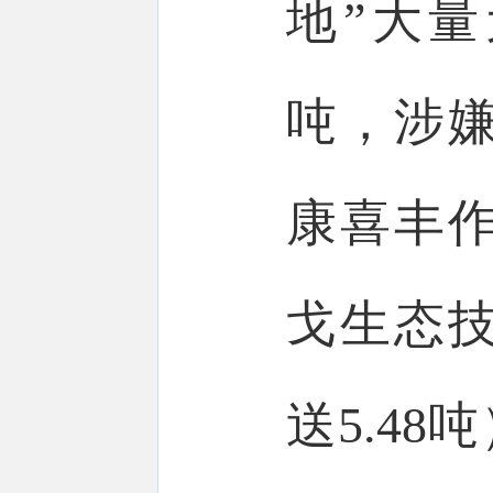
地”大量
吨，涉
康喜丰
戈生态技
送5.4