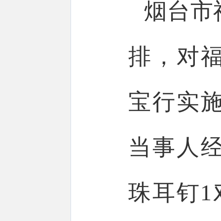
烟台市
排，对
宝行实
当事人
珠耳钉1