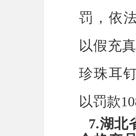
罚，依
以假充真
珍珠耳钉
以罚款108
7.湖