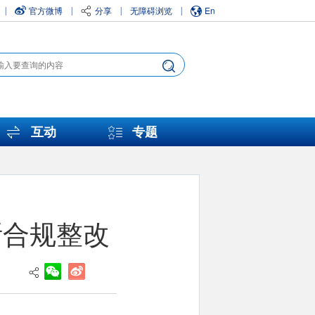
官方微博
分享
无障碍浏览
En
|
|
|
|
互动
专题
断合规整改