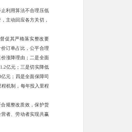
停止利用算法不合理压低
营，主动回应各方关切，
督促其严格落实整改要
计价订单占比，公平合理
运价涨降理由；二是全面
.2亿元；三是切实降低
3亿元；四是全面保障司
里程机制，每年投入里程
断合规整改质效，保护货
经营者、劳动者实现共赢