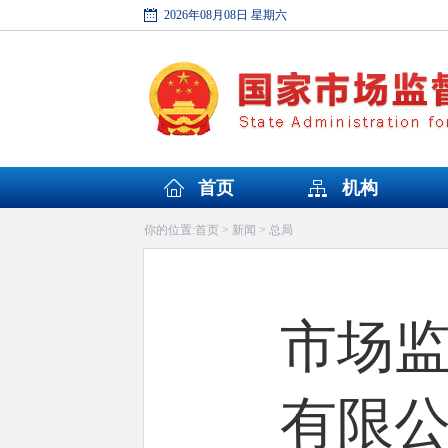
2026年08月08日 星期六
首页
机构
首页
新闻
总局
你的位置:
>
>
市场
有限