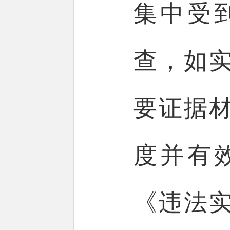
集中受
查，如
要证据
度并有
《违法