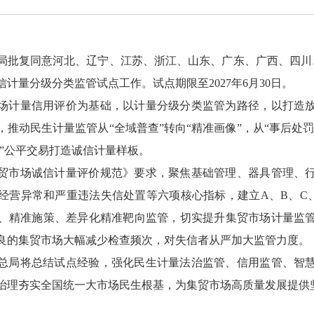
局批复同意河北、辽宁、江苏、浙江、山东、广东、广西、四川
计量分级分类监管试点工作。试点期限至2027年6月30日。
场计量信用评价为基础，以计量分级分类监管为路径，以打造
推动民生计量监管从“全域普查”转向“精准画像”，从“事后处罚
子”公平交易打造诚信计量样板。
贸市场诚信计量评价规范》要求，聚焦基础管理、器具管理、
经营异常和严重违法失信处置等六项核心指标，建立A、B、C
、精准施策、差异化精准靶向监管，切实提升集贸市场计量监
良的集贸市场大幅减少检查频次，对失信者从严加大监管力度。
总局将总结试点经验，强化民生计量法治监管、信用监管、智
治理夯实全国统一大市场民生根基，为集贸市场高质量发展提供