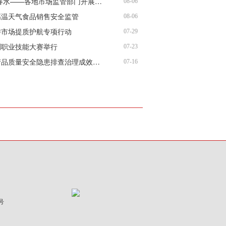
铲除沉疴 激活春水——各地市场监管部门开展强制注销工作纪实
08-06
高温天气食品销售安全监管
08-06
游市场提质护航专项行动
07-29
测职业技能大赛举行
07-23
河北重点工业产品质量安全隐患排查治理成效明显
07-16
号