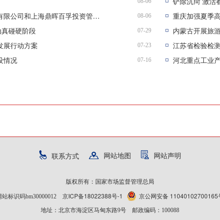
08-06
一图读懂 | 市场监管总局对中山火炬集团有限公司和上海鼎晖百孚投资管理有限公司各罚款175万元
重庆加强夏季
08-06
动真碰硬阶段
内蒙古开展旅
07-29
发展行动方案
江苏省检验检
07-23
设情况
07-16
网站地图
网站声明
联系方式
版权所有：国家市场监督管理总局
京ICP备18022388号-1
京公网安备 11040102700165
网站标识码bm30000012
地址：北京市海淀区马甸东路9号 邮政编码：100088