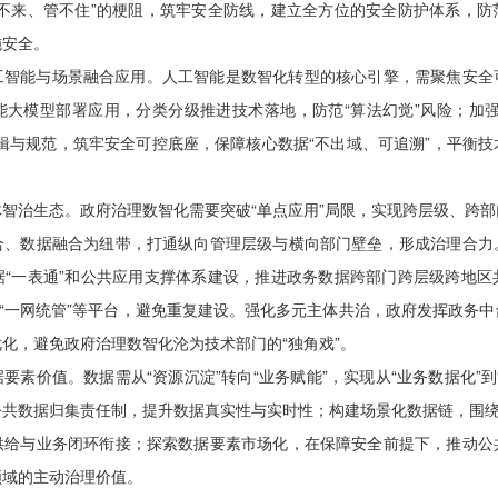
要不来、管不住”的梗阻，筑牢安全防线，建立全方位的安全防护体系，防
施安全。
工智能与场景融合应用。人工智能是数智化转型的核心引擎，需聚焦安全
能大模型部署应用，分类分级推进技术落地，防范“算法幻觉”风险；加强
辑与规范，筑牢安全可控底座，保障核心数据“不出域、可追溯”，平衡
智治生态。政府治理数智化需要突破“单点应用”局限，实现跨层级、跨
合、数据融合为纽带，打通纵向管理层级与横向部门壁垒，形成治理合力
据“一表通”和公共应用支撑体系建设，推进政务数据跨部门跨层级跨地区
”“一网统管”等平台，避免重复建设。强化多元主体共治，政府发挥政务
化，避免政府治理数智化沦为技术部门的“独角戏”。
要素价值。数据需从“资源沉淀”转向“业务赋能”，实现从“业务数据化”到
共数据归集责任制，提升数据真实性与实时性；构建场景化数据链，围绕
供给与业务闭环衔接；探索数据要素市场化，在保障安全前提下，推动公
领域的主动治理价值。