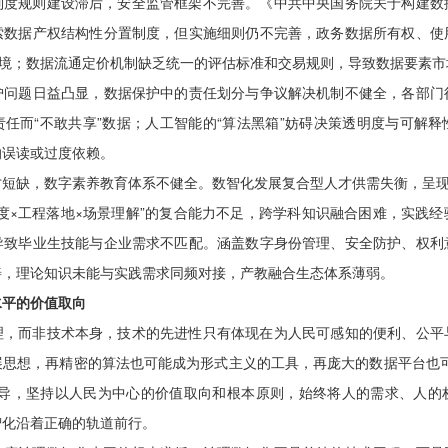
制度规则建设滞后，安全监管框架不完善。《中共中央国务院关于构建数
索数据产权结构性分置制度，但实施细则仍不完善，政务数据所有权、使
困境；数据流通定价机制缺乏统一的评估标准和交易规则，导致数据要素
护问题日益凸显，数据保护中的责任划分与争议解决机制不健全，各部门
任而“不敢共享”数据；人工智能的“算法黑箱”妨碍决策透明度与可解
的误读或过度依赖。
短缺，数字素养教育体系不健全。数智化发展复合型人才供需失衡，呈现
度×工程落地×场景理解”的复合能力不足，跨学科知识融合困难，实践
导致毕业生技能与企业需求不匹配。涵盖数字身份管理、安全防护、权利
善，理论知识未能与实践需求同频对接，产教融合生态体系薄弱。
水平的价值取向
理，而非技术本身，技术的先进性只有体现在为人民可感知的便利、公平
展思想，再精密的算法也可能成为形式主义的工具，再庞大的数据平台也可
领导，坚持以人民为中心的价值取向和根本原则，始终将人的需求、人的
智化沿着正确的轨道前行。