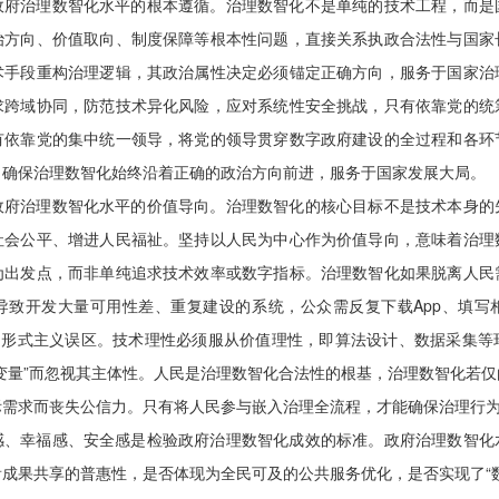
政府治理数智化水平的根本遵循。治理数智化不是单纯的技术工程，而是
治方向、价值取向、制度保障等根本性问题，直接关系执政合法性与国家
术手段重构治理逻辑，其政治属性决定必须锚定正确方向，服务于国家治
求跨域协同，防范技术异化风险，应对系统性安全挑战，只有依靠党的统
有依靠党的集中统一领导，将党的领导贯穿数字政府建设的全过程和各环
，确保治理数智化始终沿着正确的政治方向前进，服务于国家发展大局。
政府治理数智化水平的价值导向。治理数智化的核心目标不是技术本身的
社会公平、增进人民福祉。坚持以人民为中心作为价值导向，意味着治理
为出发点，而非单纯追求技术效率或数字指标。治理数智化如果脱离人民
导致开发大量可用性差、重复建设的系统，公众需反复下载App、填写
”的形式主义误区。技术理性必须服从价值理性，即算法设计、数据采集等
变量”而忽视其主体性。人民是治理数智化合法性的根基，治理数智化若
际需求而丧失公信力。只有将人民参与嵌入治理全流程，才能确保治理行
感、幸福感、安全感是检验政府治理数智化成效的标准。政府治理数智化
成果共享的普惠性，是否体现为全民可及的公共服务优化，是否实现了“