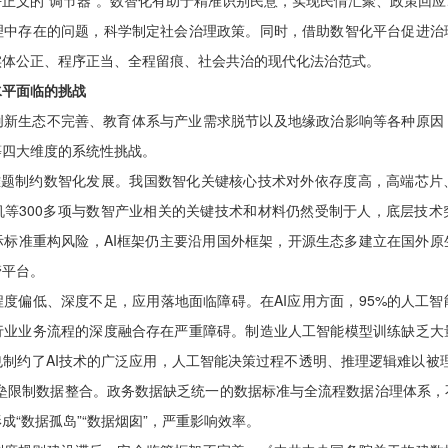
正义的“调节器”。数智化有助于精准识别民意，实现民情汇聚、政策回
理中存在的问题，科学制定社会治理政策。同时，借助数智化平台促进治
实体公正、程序正当、全程留痕、社会共治的现代化法治范式。
水平面临的挑战
创新生态不完善、教育体系与产业需求脱节以及地缘政治影响等各种原因
等四大维度的系统性挑战。
”难题制约数智化发展。我国数智化关键核心技术对外依存度高，高端芯片
机等300多项与数智产业相关的关键技术和材料仍然受制于人，底层技
际标准重构风险，AI框架仍主要沿用国外框架，开源生态多建立在国外原
管平台。
度偏低、深度不足，应用落地面临障碍。在AI应用方面，95%的人工
行业业务流程的深度融合存在严重障碍。制造业人工智能模型训练缺乏大
制约了AI技术的广泛应用，人工智能决策过程不透明、推理逻辑难以被
壁垒限制数据整合。政务数据缺乏统一的数据标准与全流程数据治理体系，
成“数据孤岛”“数据烟囱”，严重影响效率。