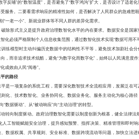
数字反哺”的“数智温度”，是否避免了“数字鸿沟”扩大，是否设计了适老
受服务。二要看需求响应的精准性如何，是否解决了人民群众的急难愁盼
识别“一老一小”、新就业群体等不同人群的差异化需求。
、破除形式主义是提升政府治理数智化水平的内在要求。数据安全是国家
智化必须严格限制个人信息收集范围，通过数智化技术实现“数据可用不
在训练模型时主动纠偏历史数据中的结构性不平等，避免技术加剧社会分
向，而非追求技术炫酷，避免“为数字化而数字化”，始终以人民满意度
化成效由人民“阅卷”。
水平的路径
水平是一项复杂的系统工程，需要深化数智技术全流程应用，发展泛在可
规则化、技术数智化、业务协同化、数据业务化、服务主动化为核心路径
向“数据驱动”、从“被动响应”向“主动治理”的转型。
驱动转向制度驱动。政府治理数智化需要以制度创新为根基，健全法律法规
化人工智能赋能安全治理，提升感知预警、指挥决策、精准管理和即时响
位、数据权属、共享规则、安全标准、数据跨境流动等问题，加快立法进