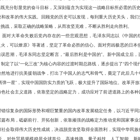
系既充分彰显党的奋斗目标，又深刻蕴含为实现这一战略目标所必需的历
设和改革的伟大实践。回顾党的历史可以发现，每到重大历史关头，我们
险挑战，采取正确的战略策略，从而攻坚克难，不断从胜利走向胜利。
，面对大革命失败后党内存在的一些悲观思想，毛泽东同志以《中国的
之火，可以燎原》等著述，坚定了革命必胜的信心。面对穷凶极恶的日本侵
”等错误思潮，毛泽东同志坚定断言，“最后胜利是中国的”。新中国成立后
制定了以“一化三改”为核心内容的过渡时期总路线，逐步提出了“四个现
决然地进行抗美援朝战争，打出了中国人的志气和骨气，奠定了此后几十
两弹一星”，实现中国国防实力质的飞跃，极大提升了国际地位。改革开
特色社会主义道路，依靠坚定的战略定力，成功应对了前进道路上的各种
对错综复杂的国际形势和艰巨繁重的国内改革发展稳定任务，以习近平同
谋篇布局，砥砺前行、开拓创新，依靠顽强的战略定力推动党和国家事业
康社会取得伟大历史性成就，决战脱贫攻坚取得全面胜利，实现中华民族
长，对外贸易规模稳居全球首位，高速铁路、量子科技、人工智能、新