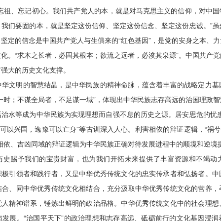
本忘祖、忘记初心。我们共产党人的本，就是对马克思主义的信仰，对中国
。我们要固的本，就是坚定这份信仰、坚定这份信念、坚定这份忠诚。”虽
坚定的信念是中国共产党人与生俱来的“红色基因”，是党的安身之本、力
化。“求木之长者，必固其根本；欲流之远者，必浚其泉源”。中国共产
有强大的历史文化支撑。
中华文明的智慧结晶，是中华民族的精神命脉，蕴含着丰富的战略定力基
一时；不谋全局者，不足谋一域”，体现出中华民族志存高远的治国理政
禹治水等成为中华民族为实现理想而自强不息的历史之源。居安思危的忧患
劳可以兴国，逸豫可以亡身”等古训深入人心。利害相依的辩证逻辑，“祸兮
福相依、吉凶同域的辩证逻辑为中华民族正确对待发展进程中的顺境和逆境
历史赐予我们的宝贵财富，也为我们开拓未来提供了丰富资源和不竭动
积极引领者和践行者，又是中华优秀传统文化的忠实传承者和弘扬者。中
结合、同中华优秀传统文化相结合，充分汲取中华优秀传统文化的营养，
党人精神谱系，锤炼出鲜明的政治品格。中华优秀传统文化中的社会理想
与发展。“治国平天下”的政治理想和志存高远、砥砺前行的文化基因浸润