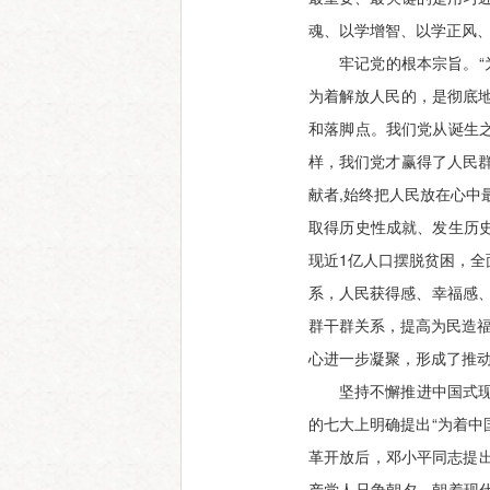
魂、以学增智、以学正风
牢记党的根本宗旨。“
为着解放人民的，是彻底
和落脚点。我们党从诞生
样，我们党才赢得了人民
献者,始终把人民放在心中
取得历史性成就、发生历
现近1亿人口摆脱贫困，
系，人民获得感、幸福感、
群干群关系，提高为民造福
心进一步凝聚，形成了推
坚持不懈推进中国式现
的七大上明确提出“为着中
革开放后，邓小平同志提出
产党人只争朝夕，朝着现