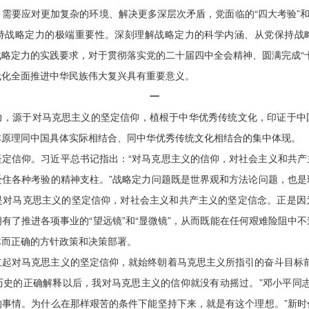
需要应对更加复杂的环境、解决更多深层次矛盾，党面临的“四大考验”和
持战略定力的极端重要性。深刻理解战略定力的科学内涵、从党保持战
略定力的实践要求，对于贯彻落实党的二十届四中全会精神、圆满完成“
代化全面推进中华民族伟大复兴具有重要意义。
一
力，源于对马克思主义的坚定信仰，植根于中华优秀传统文化，印证于中
本原理同中国具体实际相结合、同中华优秀传统文化相结合的集中体现。
坚定信仰。习近平总书记指出：“对马克思主义的信仰，对社会主义和共产
受住各种考验的精神支柱。”战略定力问题既是世界观和方法论问题，也是
是对马克思主义的坚定信仰，对社会主义和共产主义的坚定信念。正是因
有了推进各项事业的“望远镜”和“显微镜”，从而既能在任何艰难险阻中
体而正确的方针政策和决策部署。
立起对马克思主义的坚定信仰，就始终朝着马克思主义所指引的奋斗目标前
历史的正确解释以后，我对马克思主义的信仰就没有动摇过。”邓小平同志
的事情。为什么在那样艰苦的条件下能坚持下来，就是有这个理想。”新时