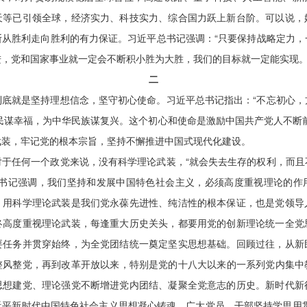
天等已引领全球，经济实力、科技实力、综合国力跃上新台阶。可以说，
断从胜利走向胜利的有力保证。习近平总书记强调：“只要保持战略定力，
，党和国家事业就一定会不断积小胜为大胜，我们的目标就一定能实现。
二
到底就是坚持理想信念，坚守初心使命。习近平总书记指出：“不忘初心，
民谋幸福，为中华民族谋复兴。这个初心和使命是激励中国共产党人不断
武装，牢记党的根本宗旨，坚持不懈推进中国式现代化建设。
对于任何一个政党来说，没有科学理论武装，“就会失去生存的权利，而且
总书记强调，我们坚持和发展中国特色社会主义，必须高度重视理论的作
、用科学理论武装是我们党永葆先进性、纯洁性的根本保证，也是党领导
终高度重视理论武装，每逢重大历史关头，都要用党的创新理论统一全党
要任务并贯穿始终，为全党团结统一奠定坚实思想基础。回顾过往，从新
整风整党，再到改革开放以来，特别是党的十八大以来的一系列党内集中
思想建党、理论强党不断增进党内团结、凝聚全党意志的历史。新时代新
近平新时代中国特色社会主义思想凝心铸魂。广大党员、干部坚持学思用贯