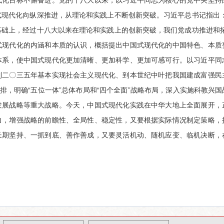
式现代化向纵深推进，从理论和实践上不断创新突破。习近平总书记指出：
基础上，经过十八大以来在理论和实践上的创新突破，我们党成功推进和拓
式现代化的内涵和本质的认识，概括提出中国式现代化的中国特色、本质
体系，使中国式现代化更加清晰、更加科学、更加可感可行。以习近平同
到二〇三五年基本实现社会主义现代化、到本世纪中叶把我国建成富强民
安排，明确“五位一体”总体布局和“四个全面”战略布局，深入实施科教兴
发展战略等重大战略。今天，中国式现代化实践在中华大地上全面展开，
力，增强战略的前瞻性、全局性、稳定性，又要根据实际情况制定策略，
长期坚持、一抓到底、善作善成，又要灵活机动、随机应变、临机决断，