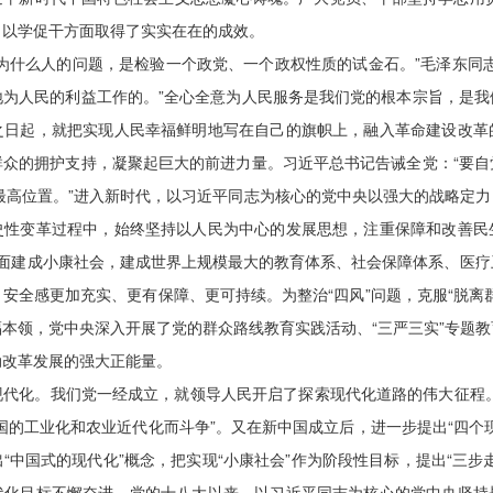
、以学促干方面取得了实实在在的成效。
为什么人的问题，是检验一个政党、一个政权性质的试金石。”毛泽东同
地为人民的利益工作的。”全心全意为人民服务是我们党的根本宗旨，是我
之日起，就把实现人民幸福鲜明地写在自己的旗帜上，融入革命建设改革
群众的拥护支持，凝聚起巨大的前进力量。习近平总书记告诫全党：“要自
最高位置。”进入新时代，以习近平同志为核心的党中央以强大的战略定
史性变革过程中，始终坚持以人民为中心的发展思想，注重保障和改善民
全面建成小康社会，建成世界上规模最大的教育体系、社会保障体系、医疗
安全感更加充实、更有保障、更可持续。为整治“四风”问题，克服“脱离
本领，党中央深入开展了党的群众路线教育实践活动、“三严三实”专题
动改革发展的强大正能量。
代化。我们党一经成立，就领导人民开启了探索现代化道路的伟大征程。
国的工业化和农业近代化而斗争”。又在新中国成立后，进一步提出“四个
“中国式的现代化”概念，把实现“小康社会”作为阶段性目标，提出“三步
代化目标不懈奋进。党的十八大以来，以习近平同志为核心的党中央坚持