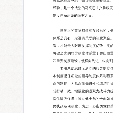
央权威和集中统一领导摆在重要位置。
经验，是一个成熟的马克思主义执政党
制度体系建设的应有之义。
世界上的事物都是相互联系的，
体系是具有一定逻辑关联的制度聚合
造，才能最大限度发挥制度优势。党
将健全党的领导制度体系置于突出位
和重要制度建设，使横向到边、纵向到
要用系统思维谋划党的领导制度
本制度是保证党的领导制度体系彰显
命的制度，为党永葆先进性和纯洁性
想行动一致、增强党的凝聚力战斗力
提供坚强保障；通过健全党的全面领
民执政各项制度，为进一步密切党群