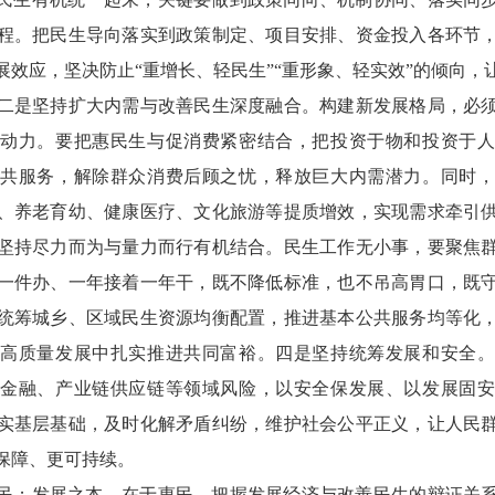
程。把民生导向落实到政策制定、项目安排、资金投入各环节
展效应，坚决防止“重增长、轻民生”“重形象、轻实效”的倾向，
二是坚持扩大内需与改善民生深度融合。构建新发展格局，必
动力。要把惠民生与促消费紧密结合，把投资于物和投资于
共服务，解除群众消费后顾之忧，释放巨大内需潜力。同时
、养老育幼、健康医疗、文化旅游等提质增效，实现需求牵引
坚持尽力而为与量力而行有机结合。民生工作无小事，要聚焦
一件办、一年接着一年干，既不降低标准，也不吊高胃口，既
统筹城乡、区域民生资源均衡配置，推进基本公共服务均等化
高质量发展中扎实推进共同富裕。四是坚持统筹发展和安全
金融、产业链供应链等领域风险，以安全保发展、以发展固
实基层基础，及时化解矛盾纠纷，维护社会公平正义，让人民
保障、更可持续。
民；发展之本，在于惠民。把握发展经济与改善民生的辩证关