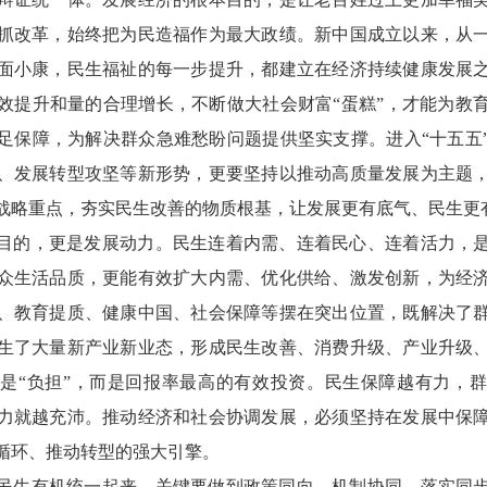
抓改革，始终把为民造福作为最大政绩。新中国成立以来，从
面小康，民生福祉的每一步提升，都建立在经济持续健康发展
效提升和量的合理增长，不断做大社会财富“蛋糕”，才能为教
足保障，为解决群众急难愁盼问题提供坚实支撑。进入“十五五
、发展转型攻坚等新形势，更要坚持以推动高质量发展为主题
战略重点，夯实民生改善的物质根基，让发展更有底气、民生更
目的，更是发展动力。民生连着内需、连着民心、连着活力，
众生活品质，更能有效扩大内需、优化供给、激发创新，为经
、教育提质、健康中国、社会保障等摆在突出位置，既解决了
生了大量新产业新业态，形成民生改善、消费升级、产业升级
是“负担”，而是回报率最高的有效投资。民生保障越有力，
力就越充沛。推动经济和社会协调发展，必须坚持在发展中保
循环、推动转型的强大引擎。
民生有机统一起来，关键要做到政策同向、机制协同、落实同