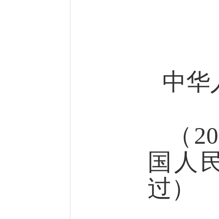
中华
（
20
国人
过）