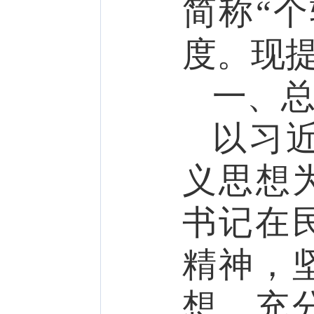
简称
“
度
。
现
一、
以
习
义思想
书记
在
精神，
想，充