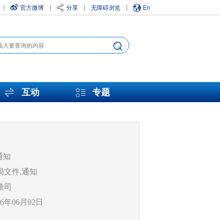
官方微博
分享
无障碍浏览
En
|
|
|
|
互动
专题
通知
局文件,通知
量司
26年06月02日