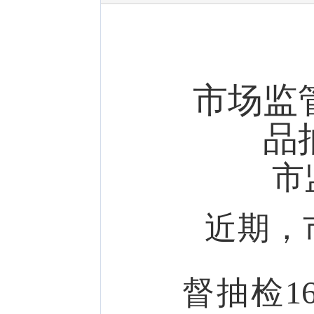
市场监
品
市
近期，
督抽检1