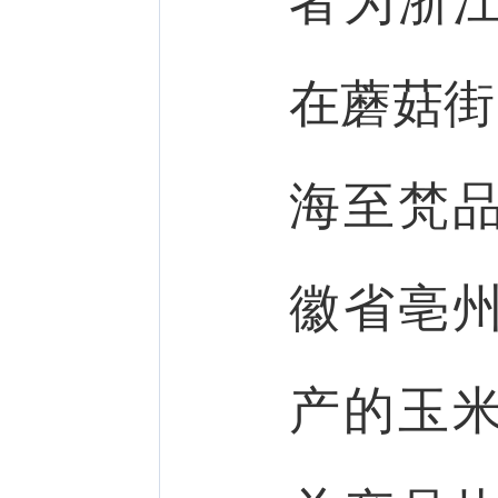
者为浙
在蘑菇街
海至梵
徽省亳
产的玉