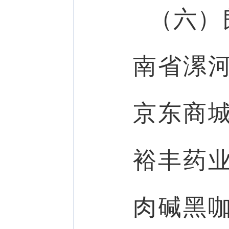
（六）
南省漯
京东商
裕丰药
肉碱黑