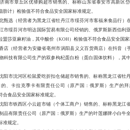
济南市章丘区优驿购超市销售的、标称山东省泰安市高新区岱
脂肪计）检验值不符合食品安全国家标准规定。
北甄选（经营者为黑龙江省牡丹江市绥芬河市客福来食品行）在
江市绥芬河市明达国际贸易有限公司经销的、俄罗斯新西伯利
拉盟莎亚麻籽油，其中酸价（KOH）检验值不符合食品安全国家
香店（经营者为安徽省亳州市涡阳县义义百货商店）在抖音（手
物科技有限公司生产的双参枸杞蛋白粉（蛋白固体饮料），其
沈阳市沈河区松鼠爱吃折扣仓储超市销售的、标称黑龙江省牡
口的、卡拉克季卡有限责任公司（原产国：俄罗斯）生产的拜
符合食品安全国家标准规定。
沈阳市铁西区小云超市铺（个体工商户）销售的、标称黑龙江
制品有限责任公司（原产国：俄罗斯）生产的叶莲娜牌小白牛
标准规定。