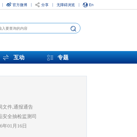
官方微博
分享
无障碍浏览
En
|
|
|
|
互动
专题
局文件,通报通告
品安全抽检监测司
26年01月16日