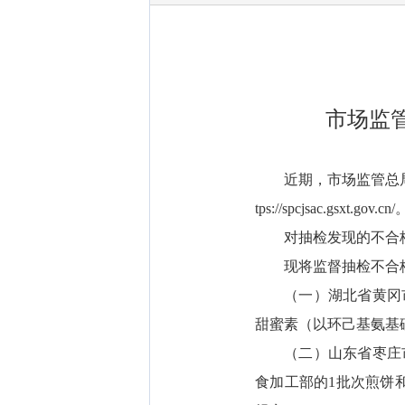
市场监
近期，市场监管总局
tps://spcjsac.gsxt.gov.cn/
对抽检发现的不合
现将监督抽检不合
（一）湖北省黄冈
甜蜜素（以环己基氨基
（二）山东省枣庄
食加工部的1批次煎饼