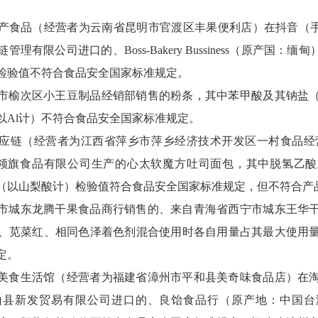
产食品（经营者为云南省昆明市官渡区丰果便利店）在抖音（手
有限公司进口的、Boss-Bakery Bussiness（原产国：缅
检验值不符合食品安全国家标准规定。
市榆次区小王豆制品经销部销售的粉条，其中苯甲酸及其钠盐
以Al计）不符合食品安全国家标准规定。
应链（经营者为江西省萍乡市萍乡经济技术开发区一村食品经
领旗食品有限公司生产的心太软魔方吐司面包，其中脱氢乙
（以山梨酸计）检验值符合食品安全国家标准规定，但不符合产
市城东龙腾干果食品商行销售的、来自青海省西宁市城东王华
、苋菜红、相同色泽着色剂混合使用时各自用量占其最大使用
定。
美食生活馆（经营者为福建省漳州市平和县美奇味食品店）在
山县新发贸易有限公司进口的、良饴食品行（原产地：中国台