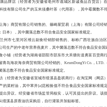
康品牌店（经营者为安徽省亳州市谯城区新诚食品百货店）在
科技有限公司生产的玉米须桑叶茶（代用茶），其中霉菌数不
上海）商贸有限公司销售的、篠崎屋贸易（上海）有限公司经
：日本），其中菌落总数不符合食品安全国家标准规定。
兰州市七里河区维云副食经销部销售的、标称广西壮族自治区
公司生产的中老年营养燕麦片，其中菌落总数不符合食品安全国
食小铺（经营者为湖南省邵阳市邵东市大禾塘街道勇富百货商
岛海农海奈商贸有限公司经销的、KeumDongYi Co.，LT
菌落总数不符合食品安全国家标准规定。
坊（经营者为安徽省宣城市绩溪县盈祺商行）在淘宝网（网店
产的菜籽油，其中苯并[a]芘检验值不符合食品安全国家标准规
提出异议。经安徽省市场监管局核实，认可其提出的异议。该
从绩溪县原香油坊采购后，自行灌装并加贴标签。