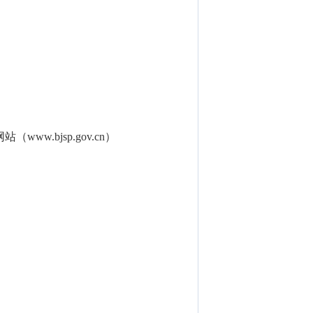
ww.bjsp.gov.cn）