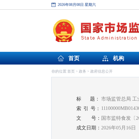
2026年08月08日 星期六
首页
机构
首页
政务
政府信息公开
你的位置:
>
>
标
题：
市场监管总局 
11100000MB01430
索
引
号：
文
号：
国市监特食发〔20
成文日期：
2026年05月16日