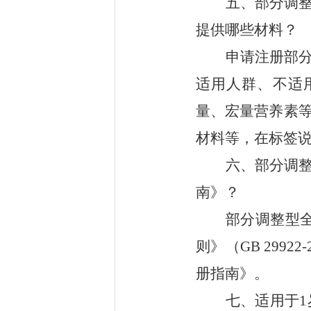
五
、
部分调
提供哪些材料？
申请注册
部
适用人群、不适
量
、宏量营养素
材料
等，
在标签
六、
部分调
南》
？
部分调整型
则》（
GB 29922-
册指南》。
七
、
适用于
1