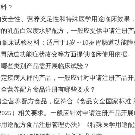
材料？
的安全性、营养充足性和特殊医学用途临床效果
群的
乳蛋白深度水解
配方，
一般应提供申请注册产
的临床试验材料
；
适用于
1
岁～
10
岁胃肠道功能障
从胃肠道功能症状改变等方面提供临床使用
依据
。
中哪些类别产品需开展临床试验？
特定疾病
人群
的产品，
一般应针对
申请注册产品开
瘤全营养配方食品注册有哪些要求？
瘤全营养配方食品，应符合《食品安全国家标准
2025
）相关要求
。一般应
针对
申请注册产品
开展
学用途配方食品注册管理办法》《特殊医学用途配