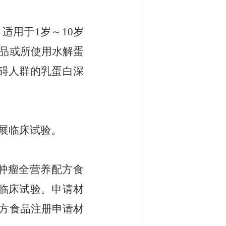
，适用于
1
岁～
10
岁
品或所使用水解蛋
碍人群的
乳蛋白深
展临床
试验
。
肿瘤全营养配方食
临床试验。
申请材
方食品注册申请材