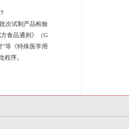
？
批次试制产品检验
配方食品通则》（
G
”
等《特殊医学用
批
程序
。