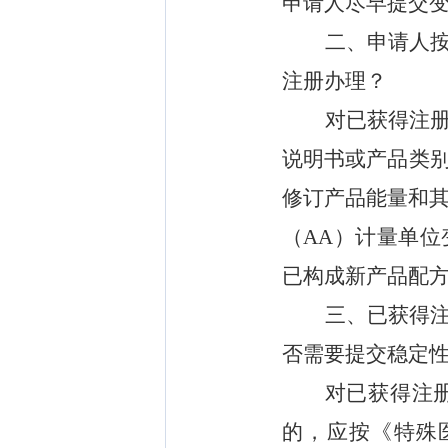
申请人尽早
提交
二、申请人
注册办理？
对已
获得
注
说明书或产品类
修订产品
能量
和
（
AA
）
计量单位
已构成新产品配
三、
已获
得
否需要提交稳定
对已获
得
注
的，
应按《特殊