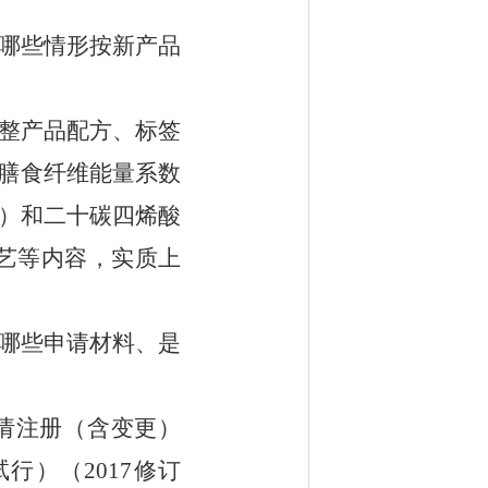
哪些情形按新产品
整
产品配方、标签
膳食纤维
能量系数
）和二十碳四烯酸
艺等内容，实质上
哪些申请材料、是
请注册（含变更）
试行）（
2017
修订