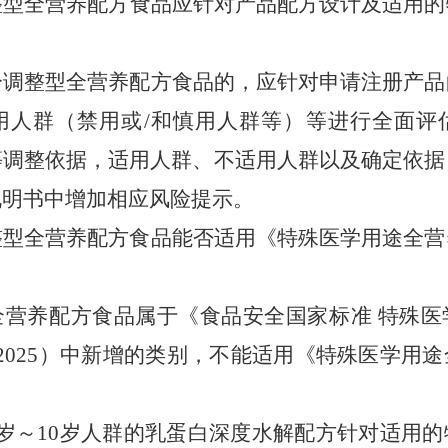
整型全营养配方食品
应针对
产品
配方设计及适用的
分调整型全营养配方食品
的，
应针对申请注册产品
用人群（禁用或
/
和慎用人群等）等
进行
全面评
等调整
依据，适用人群
、
不适用人群
以及
确定依据
说明书中增加相应风险提示。
整型全营养配方食品
能否适用
《特殊医学用途全营
全营养配方食品
属于
《食品安全国家标准
特殊医
2025
）
中新增的类别，不能适用
《特殊医学用途
岁～
10
岁人群的乳蛋白深度水解配方
针对
适用的