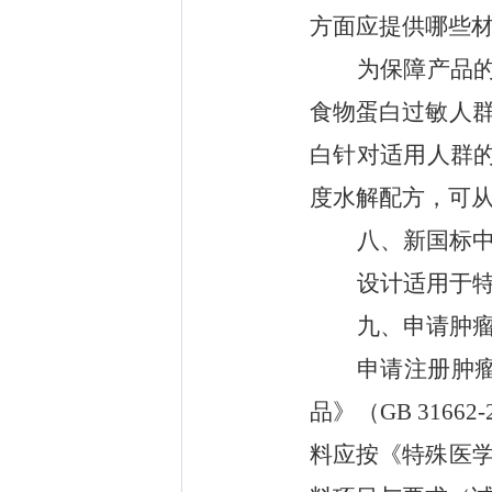
方面应提供哪些
为保障产品
食物蛋白过敏人
白针对适用人群
度水解
配方，可
八
、
新国标
设计
适用于
九
、
申请肿
申请注册肿
品》（
GB 31662-
料应按《特殊医