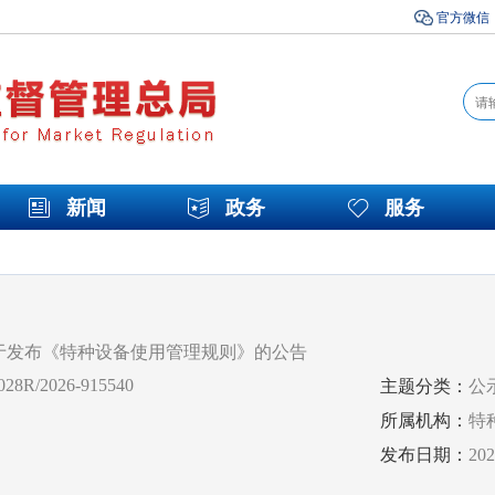
官方微信
新闻
政务
服务
关于发布《特种设备使用管理规则》的公告
28R/2026-915540
主题分类：
公
所属机构：
特
发布日期：
20