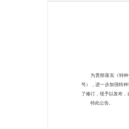
为贯彻落实《特种
号），进一步加强特种设
了修订，现予以发布，自
特此公告。