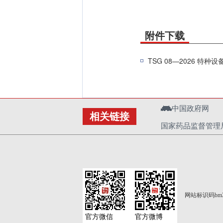
附件下载
TSG 08—2026 特种设
中国政府网
相关链接
国家药品监督管理
网站标识码bm3
官方微信
官方微博