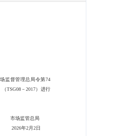
场监督管理总局令第74
SG08－2017）进行
市场监管总局
2026年2月2日