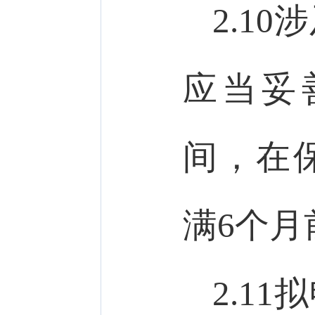
2.1
应当妥
间，在
满6个
2.1