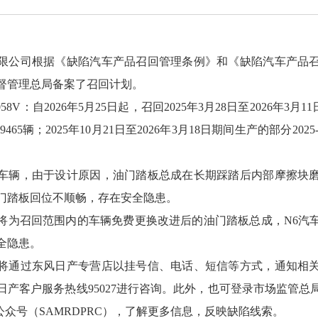
限公司根据《缺陷汽车产品召回管理条例》和《缺陷汽车产品
督管理总局备案了召回计划。
058V：自2026年5月25日起，召回2025年3月28日至2026年3月1
465辆；2025年10月21日至2026年3月18日期间生产的部分202
车辆，由于设计原因，油门踏板总成在长期踩踏后内部摩擦块
门踏板回位不顺畅，存在安全隐患。
将为召回范围内的车辆免费更换改进后的油门踏板总成，N6汽
全隐患。
将通过东风日产专营店以挂号信、电话、短信等方式，通知相
产客户服务热线95027进行咨询。此外，也可登录市场监管总局召
关注微信公众号（SAMRDPRC），了解更多信息，反映缺陷线索。