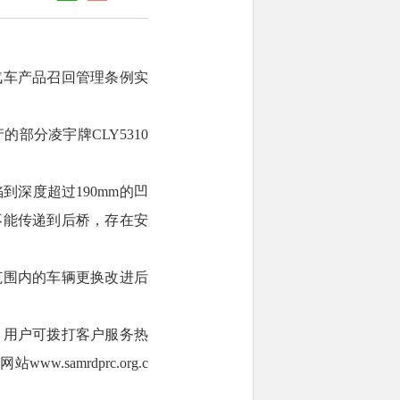
汽车产品召回管理条例实
产的部分凌宇牌CLY5310
深度超过190mm的凹
不能传递到后桥，存在安
范围内的车辆更换改进后
。用户可拨打客户服务热
samrdprc.org.c