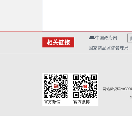
中国政府网
相关链接
国家药品监督管理局
网站标识码bm3000
官方微信
官方微博