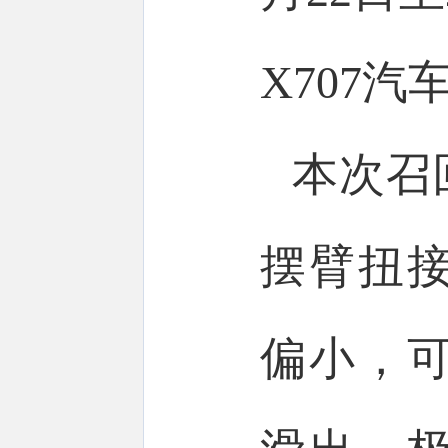
X707汽
本次召
摆臂扭
偏小，