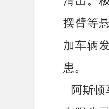
滑出。
摆臂等
加车辆
患。
阿斯顿