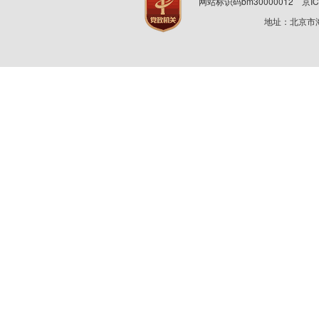
网站标识码bm30000012
京IC
地址：北京市海