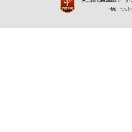
网站标识码bm30000012
京IC
地址：北京市海